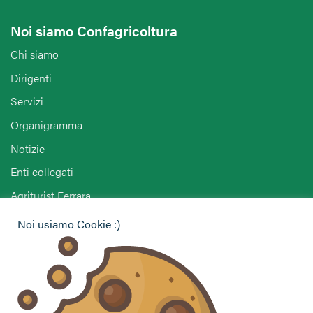
Noi siamo Confagricoltura
Chi siamo
Dirigenti
Servizi
Organigramma
Notizie
Enti collegati
Agriturist Ferrara
ENAPA Modena
Noi usiamo Cookie :)
Hai bisogno di informazioni?
Vuoi contattarci per ricevere assistenza, lasciare un
commento o chiedere informazioni?