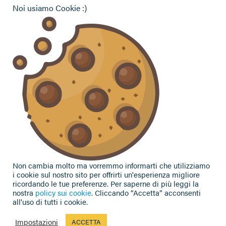
ENAPA Modena
Noi usiamo Cookie :)
Hai bisogno di informazioni?
Vuoi contattarci per ricevere assistenza, lasciare un
commento o chiedere informazioni?
CONTATTACI
Seguici sui social
Non cambia molto ma vorremmo informarti che utilizziamo
i cookie sul nostro sito per offrirti un'esperienza migliore
ricordando le tue preferenze. Per saperne di più leggi la
nostra
policy sui cookie
. Cliccando “Accetta” acconsenti
all'uso di tutti i cookie.
Privacy Policy
|
Cookie Policy
| Contributi e sovvenzioni
© 2002-2026 CAA Confagricoltura Emilia Romagna srl - P.IVA
Impostazioni
ACCETTA