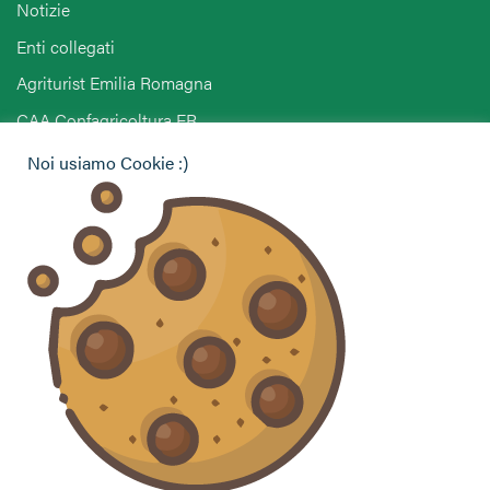
Notizie
Enti collegati
Agriturist Emilia Romagna
CAA Confagricoltura ER
Noi usiamo Cookie :)
Hai bisogno di informazioni?
Vuoi contattarci per ricevere assistenza, lasciare un
commento o chiedere informazioni?
CONTATTACI
Seguici sui social