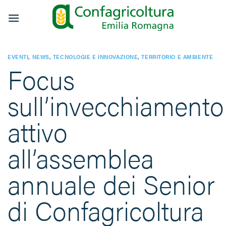
Salta
ai
contenuti
EVENTI
,
NEWS
,
TECNOLOGIE E INNOVAZIONE
,
TERRITORIO E AMBIENTE
Focus
sull’invecchiamento
attivo
all’assemblea
annuale dei Senior
di Confagricoltura