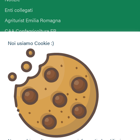
Enti collegati
Agriturist Emilia Romagna
CAA Confagricoltura ER
Noi usiamo Cookie :)
Hai bisogno di informazioni?
Vuoi contattarci per ricevere assistenza, lasciare un
commento o chiedere informazioni?
CONTATTACI
Seguici sui social