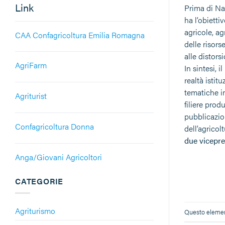
Link
Prima di Na
ha l’obietti
agricole, ag
CAA Confagricoltura Emilia Romagna
delle risors
alle distors
AgriFarm
In sintesi, 
realtà istit
tematiche in
Agriturist
filiere pro
pubblicazio
Confagricoltura Donna
dell’agricol
due vicepre
Anga/Giovani Agricoltori
CATEGORIE
Agriturismo
Questo element