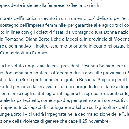
epresidente insieme alla ferrarese Raffaella Cavicchi.
norata dell’incarico ricevuto in un momento così delicato per l’ec
sostegno dell’impresa femminile
, per garantire alle agricoltrici
o in linea con gli obiettivi fissati da Confagricoltura Donna nazi
ia Romagna,
Diana Bortoli, che a Medolla, in provincia di Moden
re a seminativo
-. Inoltre, sarà mio prioritario impegno rafforzare 
i Confagricoltura Donna».
a ha voluto ringraziare la past president Rosanna Scipioni per il l
a Romagna può contare sull’operato di sei consulte provinciali (
tituitasi). «Sono profondamente grata a Rosanna Scipioni per il 
vanti il percorso da lei avviato, tra cui i
progetti di solidarietà di g
 primarie e degli istituti agrari,
il legame tra agricoltura, ambiente
nale ha partecipato, come squadra, per quattro anni consecutivi, a
imprenditrici, capaci di coniugare workshop sull’agricoltura del futu
unge Bortoli – ci vedrà impegnate nella decima edizione delle “Cl
nazione della violenza di genere che cade il 25 novembre».