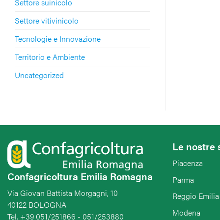
Settore suinicolo
Settore vitivinicolo
Tecnologie e Innovazione
Territorio e Ambiente
Uncategorized
Le nostre 
Piacenza
Confagricoltura Emilia Romagna
Parma
Via Giovan Battista Morgagni, 10
Reggio Emilia
40122 BOLOGNA
Modena
Tel. +39 051/251866 - 051/253880