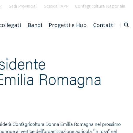
Sedi Provinciali
Scarica l'APP
Confagricoltura Nazionale
i
collegati
Bandi
Progetti e Hub
Contatti
sidente
 Emilia Romagna
i guiderà Confagricoltura Donna Emilia Romagna nel prossimo
unque al vertice dell’organizzazione agricola “in rosa” nel