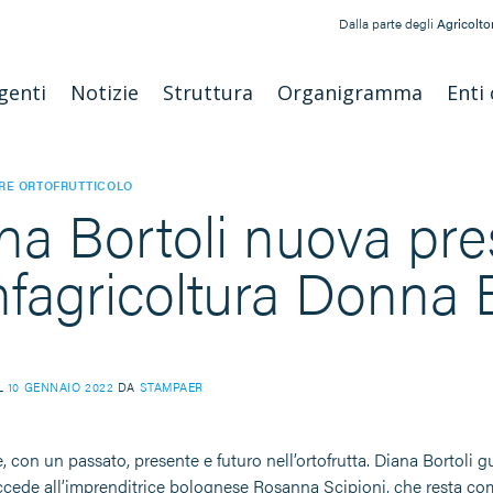
Dalla parte degli
Agricoltor
genti
Notizie
Struttura
Organigramma
Enti 
RE ORTOFRUTTICOLO
na Bortoli nuova pre
fagricoltura Donna
IL
10 GENNAIO 2022
DA
STAMPAER
 con un passato, presente e futuro nell’ortofrutta. Diana Bortol
uccede all’imprenditrice bolognese Rosanna Scipioni, che resta com