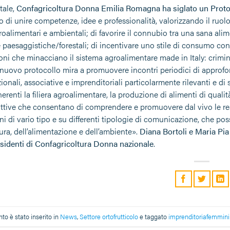
tale,
Confagricoltura Donna Emilia Romagna ha siglato un Protoc
vo di unire competenze, idee e professionalità, valorizzando il ruolo
roalimentari e ambientali; di favorire il connubio tra una sana alim
e paesaggistiche/forestali; di incentivare uno stile di consumo con
ioni che minacciano il sistema agroalimentare made in Italy: crimina
il nuovo protocollo mira a promuovere incontri periodici di approfo
uzionali, associative e imprenditoriali particolarmente rilevanti e di 
erenti la filiera agroalimentare, la produzione di alimenti di qualità 
duttive che consentano di comprendere e promuovere dal vivo le r
ni di vario tipo e su differenti tipologie di comunicazione, che p
tura, dell’alimentazione e dell’ambiente».
Diana Bortoli e Maria Pia
sidenti di Confagricoltura Donna nazionale
.
o è stato inserito in
News
,
Settore ortofrutticolo
e taggato
imprenditoriafemmini