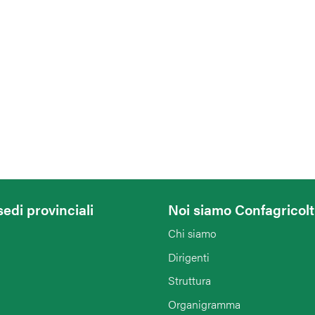
sedi provinciali
Noi siamo Confagricol
Chi siamo
Dirigenti
Struttura
Organigramma