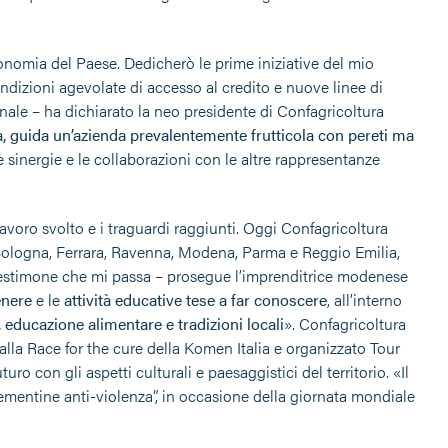
onomia del Paese. Dedicherò le prime iniziative del mio
 condizioni agevolate di accesso al credito e nuove linee di
onale – ha dichiarato la neo presidente di Confagricoltura
a, guida un’azienda prevalentemente frutticola con pereti ma
le sinergie e le collaborazioni con le altre rappresentanze
avoro svolto e i traguardi raggiunti. Oggi Confagricoltura
Bologna, Ferrara, Ravenna, Modena, Parma e Reggio Emilia,
testimone che mi passa – prosegue l’imprenditrice modenese
enere
e le
attività educative tese a far conoscere
, all’interno
, educazione alimentare e tradizioni locali
». Confagricoltura
lla Race for the cure della Komen Italia e organizzato Tour
ro con gli aspetti culturali e paesaggistici del territorio. «Il
ementine anti-violenza”, in occasione della giornata mondiale