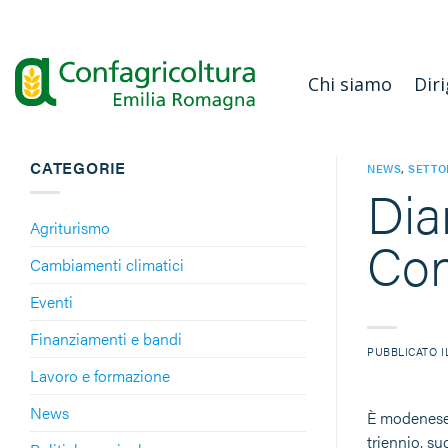
Salta
ai
contenuti
Chi siamo
Diri
CATEGORIE
NEWS
,
SETTO
Dia
Agriturismo
Con
Cambiamenti climatici
Eventi
Finanziamenti e bandi
PUBBLICATO 
Lavoro e formazione
News
È modenese,
triennio, s