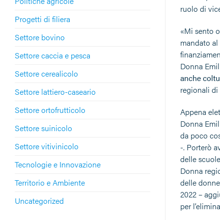
Politiche agricole
ruolo di vic
Progetti di filiera
«Mi sento o
Settore bovino
mandato al
finanziament
Settore caccia e pesca
Donna Emil
Settore cerealicolo
anche coltu
regionali d
Settore lattiero-caseario
Settore ortofrutticolo
Appena elett
Donna Emili
Settore suinicolo
da poco cos
Settore vitivinicolo
-. Porterò a
delle scuole
Tecnologie e Innovazione
Donna regio
Territorio e Ambiente
delle donne 
2022 – aggi
Uncategorized
per l’elimi