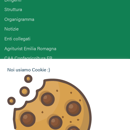
Struttura
Organigramma
Notizie
Enti collegati
Agriturist Emilia Romagna
CAA Confagricoltura ER
Noi usiamo Cookie :)
Hai bisogno di informazioni?
Vuoi contattarci per ricevere assistenza, lasciare un
commento o chiedere informazioni?
CONTATTACI