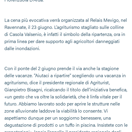
La cena più evocativa verrà organizzata al Relais Mevigo, nel
Ravennate, il 23 giugno. L’agriturismo stagliato sulle colline
di Casola Valsenio, è infatti il simbolo della ripartenza, ora in
prima linea per dare supporto agli agricoltori danneggiati
dalle inondazioni.
Con il ponte del 2 giugno prende il via anche la stagione
delle vacanze. ”Aiutaci a ripartire” scegliendo una vacanza in
agriturismo, dice il presidente regionale di Agriturist,
Gianpietro Bisagni, ricalcando il titolo dell’iniziativa benefica,
«un gesto che va oltre la solidarietà, che è linfa vitale per il
futuro. Abbiamo lavorato sodo per aprire le strutture nelle
zone alluvionate laddove la viabilità lo consente. Vi
aspettiamo dunque per un soggiorno benessere, una
degustazione di prodotti o un tuffo in piscina. Insistete con le
prenotazioni», lancia l’appello il presidente regionale degli