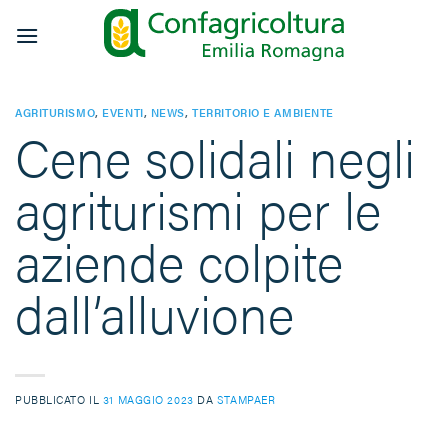
Salta
ai
contenuti
AGRITURISMO
,
EVENTI
,
NEWS
,
TERRITORIO E AMBIENTE
Cene solidali negli
agriturismi per le
aziende colpite
dall’alluvione
PUBBLICATO IL
31 MAGGIO 2023
DA
STAMPAER