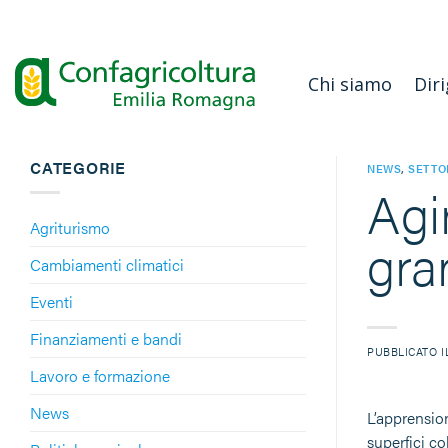
Salta
ai
contenuti
Chi siamo
Diri
CATEGORIE
NEWS
,
SETTO
Agi
Agriturismo
gra
Cambiamenti climatici
Eventi
Finanziamenti e bandi
PUBBLICATO 
Lavoro e formazione
News
L’apprension
superfici co