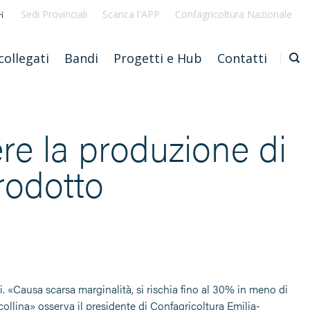
Sedi Provinciali
Scarica l'APP
Confagricoltura Nazionale
i
collegati
Bandi
Progetti e Hub
Contatti
re la produzione di
rodotto
i. «Causa scarsa marginalità, si rischia fino al 30% in meno di
 collina» osserva il presidente di Confagricoltura Emilia-