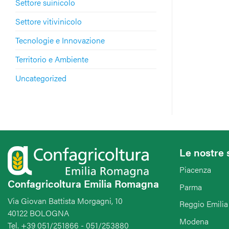
Settore suinicolo
Settore vitivinicolo
Tecnologie e Innovazione
Territorio e Ambiente
Uncategorized
Le nostre 
Piacenza
Confagricoltura Emilia Romagna
Parma
Via Giovan Battista Morgagni, 10
Reggio Emilia
40122 BOLOGNA
Modena
Tel. +39 051/251866 - 051/253880