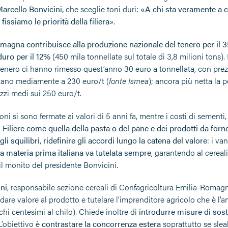
arcello Bonvicini,
che sceglie toni duri
: «A chi sta veramente a c
fissiamo le priorità della filiera
».
magna contribuisce alla produzione nazionale del tenero per il 
duro per il 12%
(450 mila tonnellate sul totale di 3,8 milioni ton
l tenero ci hanno rimesso quest’anno 30 euro a tonnellata, con prez
stano mediamente a 230 euro/t (
fonte Ismea
); ancora più netta la p
zzi medi sui 250 euro/t.
ni si sono fermate ai valori di 5 anni fa, mentre i costi di sementi
.
Filiere come quella della pasta o del pane e dei prodotti da forno
li squilibri
,
ridefinire gli accordi lungo la catena del valore
: i va
a materia prima italiana va tutelata sempre
, garantendo al cereal
il monito del presidente Bonvicini.
ini
, responsabile sezione cereali di Confagricoltura Emilia-Romag
dare valore al prodotto e tutelare l’imprenditore agricolo che è l’
hi centesimi al chilo). Chiede inoltre di
introdurre misure di sos
 L’obiettivo è
contrastare la concorrenza estera
soprattutto se slea