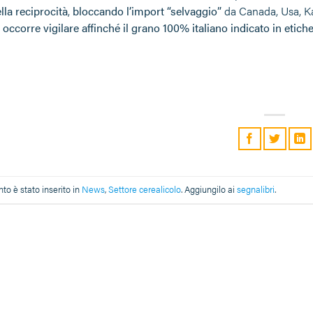
lla reciprocità
,
bloccando l’import “selvaggio”
da Canada, Usa, Kaz
,
occorre vigilare affinché il grano 100% italiano indicato in etich
o è stato inserito in
News
,
Settore cerealicolo
. Aggiungilo ai
segnalibri
.