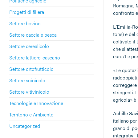
Politiche agricole
Romagna,
M
Progetti di filiera
confronto e 
Settore bovino
L
’Emilia-Ro
tons) e
del 
Settore caccia e pesca
coltivato i
Settore cerealicolo
che si atte
euro/t e pre
Settore lattiero-caseario
Settore ortofrutticolo
«Le quotazio
raddoppiati
Settore suinicolo
correggere g
Settore vitivinicolo
stringenti.
L
agricola» è 
Tecnologie e Innovazione
Achille Sav
Territorio e Ambiente
italiano
per 
Uncategorized
grano di poc
integrativi
.