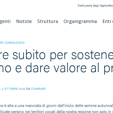
Dalla parte degli
Agricoltor
genti
Notizie
Struttura
Organigramma
Enti 
RE CEREALICOLO
re subito per sostene
no e dare valore al p
IL
2 OTTOBRE 2025
DA
STAMPAER
e è alta a una manciata di giorni dall’inizio delle semine autunnal
ltivate persino nei territori vocati della nostra regione non solo in