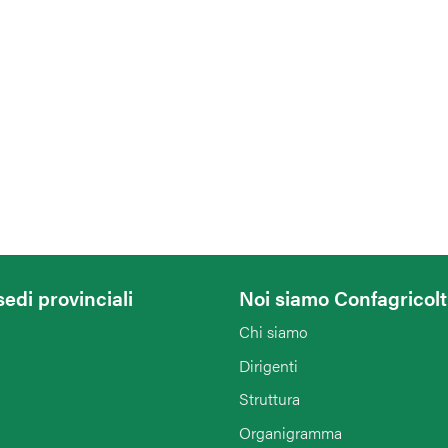
sedi provinciali
Noi siamo Confagricol
Chi siamo
Dirigenti
Struttura
Organigramma