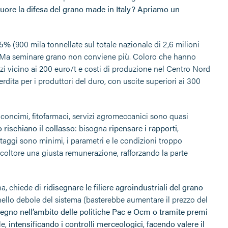
uore la difesa del grano made in Italy?
Apriamo un
35%
(900 mila tonnellate sul totale nazionale di 2,6 milioni
s). Ma seminare grano non conviene più. Coloro che hanno
zi vicino ai 200 euro/t e costi di produzione nel Centro Nord
erdita per i produttori del duro, con uscite superiori ai 300
, concimi, fitofarmaci, servizi agromeccanici sono quasi
 rischiano il collasso
: bisogna
ripensare i rapporti
,
ntaggi sono minimi, i parametri e le condizioni troppo
icoltore una giusta remunerazione, rafforzando la parte
na, chiede di
ridisegnare le filiere agroindustriali del grano
anello debole del sistema (basterebbe aumentare il prezzo del
tegno nell’ambito delle politiche Pac e Ocm o tramite premi
le,
intensificando i controlli merceologici
,
facendo valere il