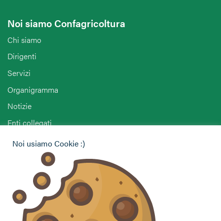
Noi siamo Confagricoltura
Chi siamo
Dirigenti
Servizi
Organigramma
Notizie
Enti collegati
Agriturist Reggio Emilia
Noi usiamo Cookie :)
ENAPA Reggio Emilia
Hai bisogno di informazioni?
Vuoi contattarci per ricevere assistenza, lasciare un
commento o chiedere informazioni?