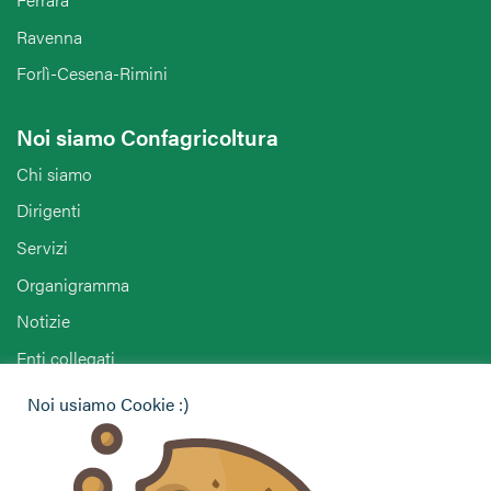
Ravenna
Forlì-Cesena-Rimini
Noi siamo Confagricoltura
Chi siamo
Dirigenti
Servizi
Organigramma
Notizie
Enti collegati
Agriturist Reggio Emilia
Noi usiamo Cookie :)
ENAPA Reggio Emilia