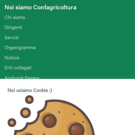
Noi siamo Confagricoltura
Chi siamo
Dirigenti
Servizi
Organigramma
Notizie
Enti collegati
Agriturist Ferrara
ENAPA Modena
Noi usiamo Cookie :)
Hai bisogno di informazioni?
Vuoi contattarci per ricevere assistenza, lasciare un
commento o chiedere informazioni?