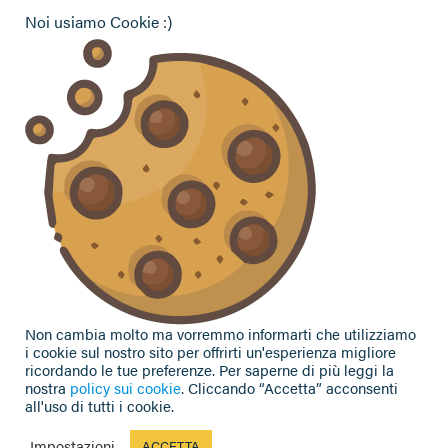
ENAPA Modena
Noi usiamo Cookie :)
Hai bisogno di informazioni?
Vuoi contattarci per ricevere assistenza, lasciare un
commento o chiedere informazioni?
CONTATTACI
Seguici sui social
Non cambia molto ma vorremmo informarti che utilizziamo
i cookie sul nostro sito per offrirti un'esperienza migliore
ricordando le tue preferenze. Per saperne di più leggi la
nostra
policy sui cookie
. Cliccando “Accetta” acconsenti
all'uso di tutti i cookie.
Privacy Policy
|
Cookie Policy
| Contributi e sovvenzioni
© 2002-2026 CAA Confagricoltura Emilia Romagna srl - P.IVA
Impostazioni
ACCETTA