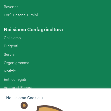
Ravenna
Forlì-Cesena-Rimini
Noi siamo Confagricoltura
Chi siamo
Dirigenti
Servizi
Organigramma
Notizie
Enti collegati
Agriturist Ferrara
ENAPA Modena
Noi usiamo Cookie :)
Hai bisogno di informazioni?