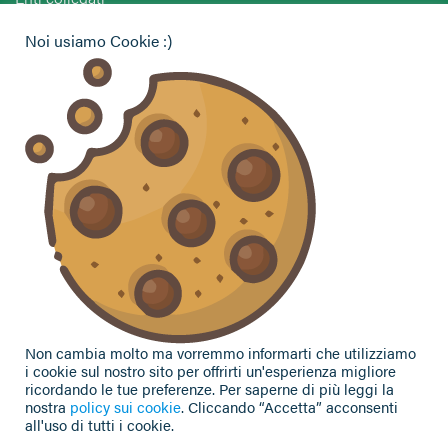
Agriturist Forlì Cesena Rimini
Noi usiamo Cookie :)
ANGA Forlì Cesena Rimini
Hai bisogno di informazioni?
Vuoi contattarci per ricevere assistenza, lasciare un
commento o chiedere informazioni?
CONTATTACI
Seguici sui social
Non cambia molto ma vorremmo informarti che utilizziamo
i cookie sul nostro sito per offrirti un'esperienza migliore
ricordando le tue preferenze. Per saperne di più leggi la
nostra
policy sui cookie
. Cliccando “Accetta” acconsenti
all'uso di tutti i cookie.
Privacy Policy
|
Cookie Policy
| Contributi e sovvenzioni