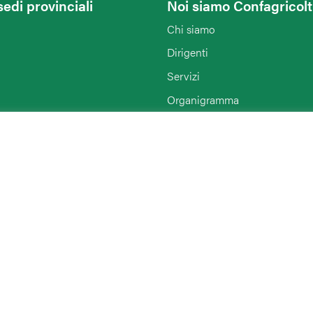
sedi provinciali
Noi siamo Confagricol
Chi siamo
Dirigenti
Servizi
Organigramma
Notizie
Enti collegati
Agriturist Ferrara
Rimini
ANGA Ferrara