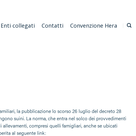
Emilia Romagna
Scarica l'APP
Confagricoltura Nazionale
Enti collegati
Contatti
Convenzione Hera
amiliari, la pubblicazione lo scorso 26 luglio del decreto 28
tengono suini. La norma, che entra nel solco dei provvedimenti
li allevamenti, compresi quelli famigliari, anche se ubicati
erita al seguente link: