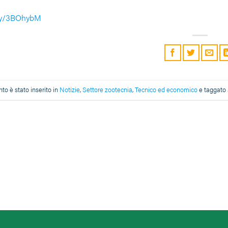
.ly/3BOhybM
o è stato inserito in
Notizie
,
Settore zootecnia
,
Tecnico ed economico
e taggato