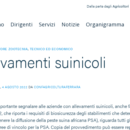
Dalla parte degli
Agricoltori
mo
Dirigenti
Servizi
Notizie
Organigramma
TORE ZOOTECNIA
,
TECNICO ED ECONOMICO
evamenti suinicoli
IL
4 AGOSTO 2022
DA
CONFAGRICOLTURAFERRARA
mportante segnalare alle aziende con allevamenti suinicoli, anche f
 che riporta i requisiti di biosicurezza degli stabilimenti che de
enere la diffusione della peste suina africana PSA), riguarda tutti g
aree di vincolo per la PSA. Copia del provvedimento può essere rep