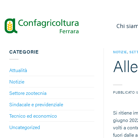
Salta
ai
contenuti
Chi sia
CATEGORIE
NOTIZIE
,
SET
All
Attualità
Notizie
Settore zootecnia
PUBBLICATO 
Sindacale e previdenziale
Si ritiene i
Tecnico ed economico
giugno 2022,
Uncategorized
volti a cont
fuori dalle 