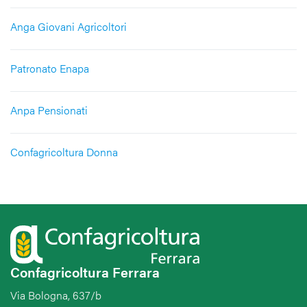
Anga Giovani Agricoltori
Patronato Enapa
Anpa Pensionati
Confagricoltura Donna
Confagricoltura Ferrara
Via Bologna, 637/b