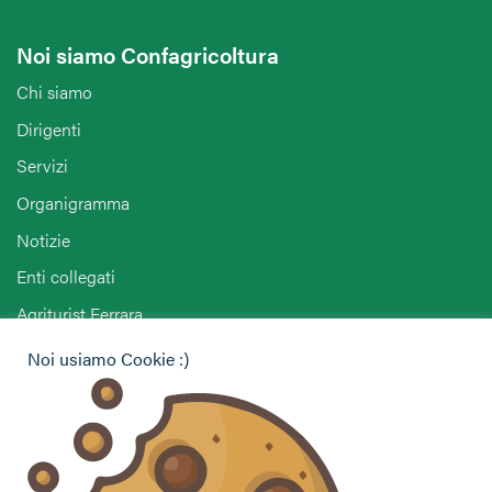
Noi siamo Confagricoltura
Chi siamo
Dirigenti
Servizi
Organigramma
Notizie
Enti collegati
Agriturist Ferrara
ANGA Ferrara
Noi usiamo Cookie :)
Hai bisogno di informazioni?
Vuoi contattarci per ricevere assistenza, lasciare un
commento o chiedere informazioni?