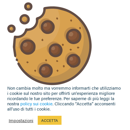
Hai bisogno di informazioni?
Vuoi contattarci per ricevere assistenza, lasciare un
commento o chiedere informazioni?
CONTATTACI
Seguici sui social
Non cambia molto ma vorremmo informarti che utilizziamo
i cookie sul nostro sito per offrirti un'esperienza migliore
ricordando le tue preferenze. Per saperne di più leggi la
nostra
policy sui cookie
. Cliccando “Accetta” acconsenti
all'uso di tutti i cookie.
Privacy Policy
|
Cookie Policy
|
Contributi e sovvenzioni
© 2002-2026 CAA Confagricoltura Emilia Romagna srl - P.IVA
Impostazioni
ACCETTA
02317021208