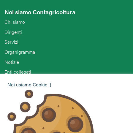
Noi siamo Confagricoltura
Chi siamo
Dirigenti
Servizi
Organigramma
Notizie
Enti collegati
Agriturist Ravenna
Noi usiamo Cookie :)
ANGA Ravenna
Hai bisogno di informazioni?
Vuoi contattarci per ricevere assistenza, lasciare un
commento o chiedere informazioni?