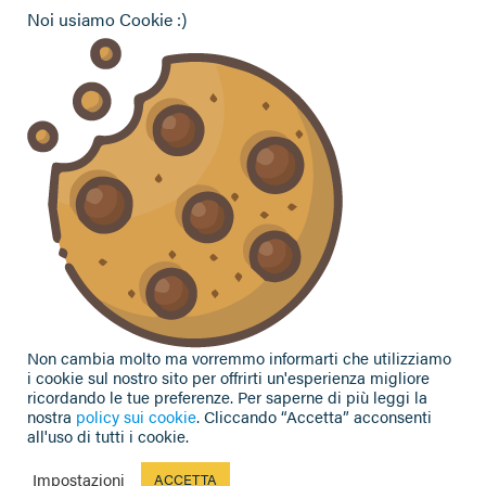
Agriturist Forlì Cesena Rimini
Noi usiamo Cookie :)
ANGA Forlì Cesena Rimini
Hai bisogno di informazioni?
Vuoi contattarci per ricevere assistenza, lasciare un
commento o chiedere informazioni?
CONTATTACI
Seguici sui social
Non cambia molto ma vorremmo informarti che utilizziamo
i cookie sul nostro sito per offrirti un'esperienza migliore
ricordando le tue preferenze. Per saperne di più leggi la
nostra
policy sui cookie
. Cliccando “Accetta” acconsenti
all'uso di tutti i cookie.
Privacy Policy
|
Cookie Policy
| Contributi e sovvenzioni
© 2002-2026 CAA Confagricoltura Emilia Romagna srl - P.IVA
Impostazioni
ACCETTA