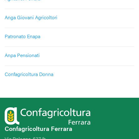
Anga Giovani Agricoltori
Patronato Enapa
Anpa Pensionati
Confagricoltura Donna
Confagricoltura Ferrara
Via Bologna, 637/b