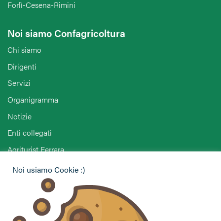
Forlì-Cesena-Rimini
Noi siamo Confagricoltura
Chi siamo
Dirigenti
Servizi
Organigramma
Notizie
Enti collegati
Agriturist Ferrara
ANGA Ferrara
Noi usiamo Cookie :)
Hai bisogno di informazioni?
Vuoi contattarci per ricevere assistenza, lasciare un