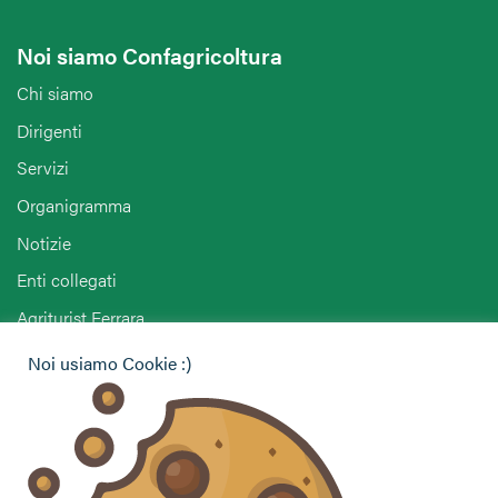
Noi siamo Confagricoltura
Chi siamo
Dirigenti
Servizi
Organigramma
Notizie
Enti collegati
Agriturist Ferrara
ANGA Ferrara
Noi usiamo Cookie :)
Hai bisogno di informazioni?
Vuoi contattarci per ricevere assistenza, lasciare un
commento o chiedere informazioni?