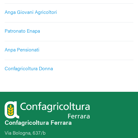
Anga Giovani Agricoltori
Patronato Enapa
Anpa Pensionati
Confagricoltura Donna
Confagricoltura Ferrara
Via Bologna, 637/b