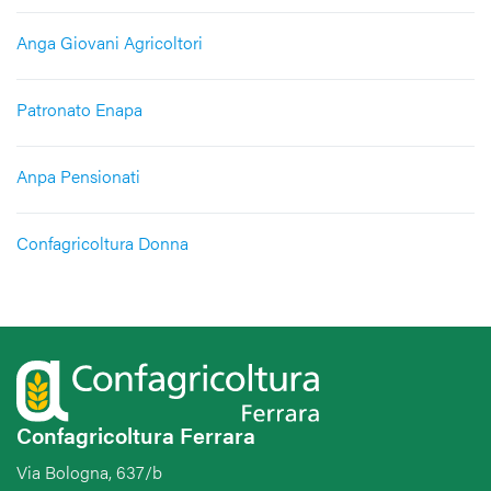
Anga Giovani Agricoltori
Patronato Enapa
Anpa Pensionati
Confagricoltura Donna
Confagricoltura Ferrara
Via Bologna, 637/b