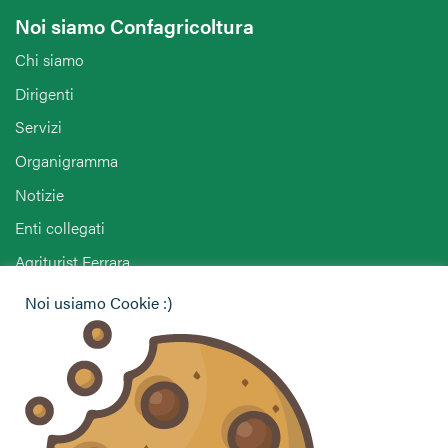
Noi siamo Confagricoltura
Chi siamo
Dirigenti
Servizi
Organigramma
Notizie
Enti collegati
Agriturist Ferrara
ANGA Ferrara
Noi usiamo Cookie :)
Hai bisogno di informazioni?
Vuoi contattarci per ricevere assistenza, lasciare un
commento o chiedere informazioni?