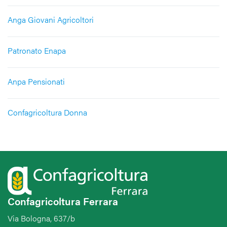
Anga Giovani Agricoltori
Patronato Enapa
Anpa Pensionati
Confagricoltura Donna
Confagricoltura Ferrara
Via Bologna, 637/b