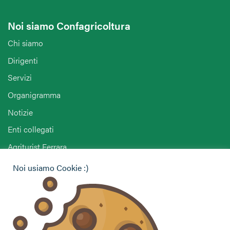
Noi siamo Confagricoltura
Chi siamo
Dirigenti
Servizi
Organigramma
Notizie
Enti collegati
Agriturist Ferrara
ANGA Ferrara
Noi usiamo Cookie :)
Hai bisogno di informazioni?
Vuoi contattarci per ricevere assistenza, lasciare un
commento o chiedere informazioni?