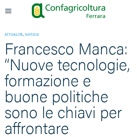
Salta
ai
contenuti
ATTUALITÀ
,
NOTIZIE
Francesco Manca:
“Nuove tecnologie,
formazione e
buone politiche
sono le chiavi per
affrontare