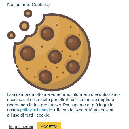
ANGA Ferrara
Noi usiamo Cookie :)
Hai bisogno di informazioni?
Vuoi contattarci per ricevere assistenza, lasciare un
commento o chiedere informazioni?
CONTATTACI
Seguici sui social
Non cambia molto ma vorremmo informarti che utilizziamo
i cookie sul nostro sito per offrirti un'esperienza migliore
ricordando le tue preferenze. Per saperne di più leggi la
nostra
policy sui cookie
. Cliccando “Accetta” acconsenti
all'uso di tutti i cookie.
Privacy Policy
|
Cookie Policy
|
Contributi e sovvenzioni
© 2002-2026 CAA Confagricoltura Emilia Romagna srl - P.IVA
Impostazioni
ACCETTA