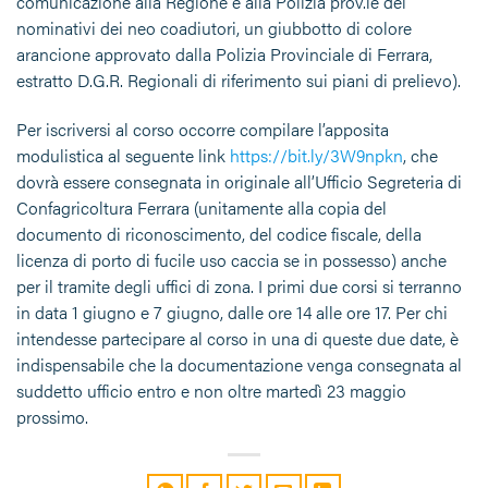
comunicazione alla Regione e alla Polizia prov.le dei
nominativi dei neo coadiutori, un giubbotto di colore
arancione approvato dalla Polizia Provinciale di Ferrara,
estratto D.G.R. Regionali di riferimento sui piani di prelievo).
Per iscriversi al corso occorre compilare l’apposita
modulistica al seguente link
https://bit.ly/3W9npkn
, che
dovrà essere consegnata in originale all’Ufficio Segreteria di
Confagricoltura Ferrara (unitamente alla copia del
documento di riconoscimento, del codice fiscale, della
licenza di porto di fucile uso caccia se in possesso) anche
per il tramite degli uffici di zona. I primi due corsi si terranno
in data 1 giugno e 7 giugno, dalle ore 14 alle ore 17. Per chi
intendesse partecipare al corso in una di queste due date, è
indispensabile che la documentazione venga consegnata al
suddetto ufficio entro e non oltre martedì 23 maggio
prossimo.