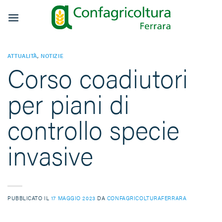
Salta
ai
contenuti
ATTUALITÀ
,
NOTIZIE
Corso coadiutori
per piani di
controllo specie
invasive
PUBBLICATO IL
17 MAGGIO 2023
DA
CONFAGRICOLTURAFERRARA