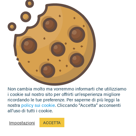
Hai bisogno di informazioni?
Vuoi contattarci per ricevere assistenza, lasciare un
commento o chiedere informazioni?
CONTATTACI
Seguici sui social
Non cambia molto ma vorremmo informarti che utilizziamo
i cookie sul nostro sito per offrirti un'esperienza migliore
ricordando le tue preferenze. Per saperne di più leggi la
nostra
policy sui cookie
. Cliccando “Accetta” acconsenti
all'uso di tutti i cookie.
Privacy Policy
|
Cookie Policy
|
Contributi e sovvenzioni
© 2002-2026 CAA Confagricoltura Emilia Romagna srl - P.IVA
Impostazioni
ACCETTA
02317021208