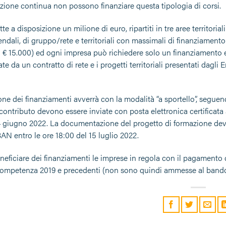
azione continua non possono finanziare questa tipologia di corsi.
te a disposizione un milione di euro, ripartiti in tre aree territo
endali, di gruppo/rete e territoriali con massimali di finanziamento 
li: € 15.000) ed ogni impresa può richiedere solo un finanziamento 
te da un contratto di rete e i progetti territoriali presentati dag
ne dei finanziamenti avverrà con la modalità “a sportello”, seguend
 contributo devono essere inviate con posta elettronica certificata 
4 giugno 2022. La documentazione del progetto di formazione deve
AN entro le ore 18:00 del 15 luglio 2022.
ficiare dei finanziamenti le imprese in regola con il pagamento de
 competenza 2019 e precedenti (non sono quindi ammesse al bando 