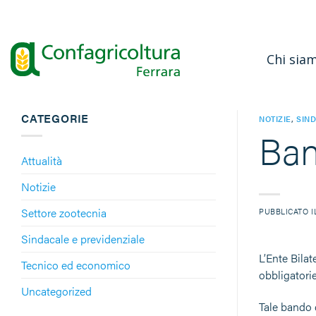
Salta
ai
contenuti
Chi sia
CATEGORIE
NOTIZIE
,
SIND
Ba
Attualità
Notizie
Settore zootecnia
PUBBLICATO 
Sindacale e previdenziale
L’Ente Bilat
Tecnico ed economico
obbligatorie
Uncategorized
Tale bando c