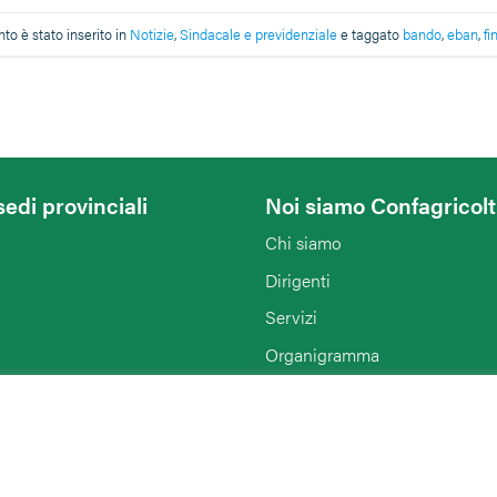
o è stato inserito in
Notizie
,
Sindacale e previdenziale
e taggato
bando
,
eban
,
f
sedi provinciali
Noi siamo Confagricol
Chi siamo
Dirigenti
Servizi
Organigramma
Notizie
Enti collegati
Agriturist Ferrara