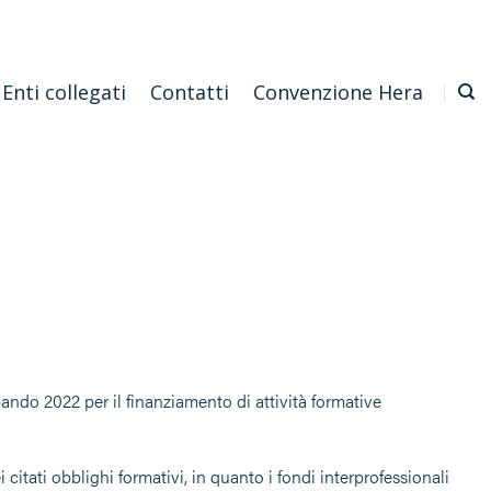
Emilia Romagna
Scarica l'APP
Confagricoltura Nazionale
Enti collegati
Contatti
Convenzione Hera
ando 2022 per il finanziamento di attività formative
itati obblighi formativi, in quanto i fondi interprofessionali