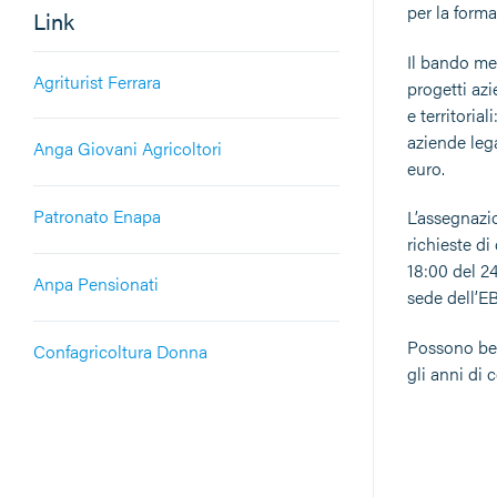
per la form
Link
Il bando met
Agriturist Ferrara
progetti azi
e territoria
aziende lega
Anga Giovani Agricoltori
euro.
Patronato Enapa
L’assegnazio
richieste di
18:00 del 2
Anpa Pensionati
sede dell’EB
Possono bene
Confagricoltura Donna
gli anni di