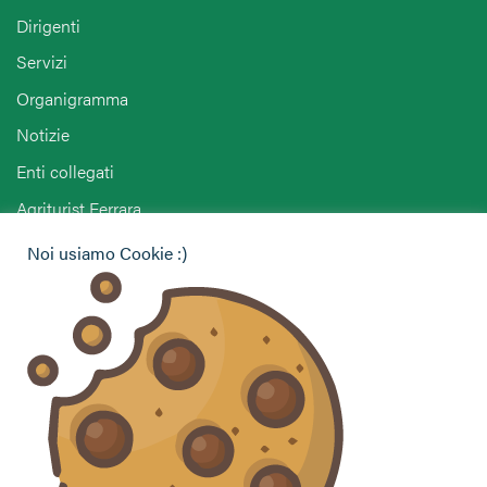
Dirigenti
Servizi
Organigramma
Notizie
Enti collegati
Agriturist Ferrara
ANGA Ferrara
Noi usiamo Cookie :)
Hai bisogno di informazioni?
Vuoi contattarci per ricevere assistenza, lasciare un
commento o chiedere informazioni?
CONTATTACI