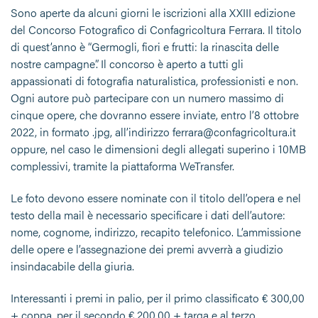
Sono aperte da alcuni giorni le iscrizioni alla XXIII edizione
del Concorso Fotografico di Confagricoltura Ferrara. Il titolo
di quest’anno è “Germogli, fiori e frutti: la rinascita delle
nostre campagne”. Il concorso è aperto a tutti gli
appassionati di fotografia naturalistica, professionisti e non.
Ogni autore può partecipare con un numero massimo di
cinque opere, che dovranno essere inviate, entro l’8 ottobre
2022, in formato .jpg, all’indirizzo ferrara@confagricoltura.it
oppure, nel caso le dimensioni degli allegati superino i 10MB
complessivi, tramite la piattaforma WeTransfer.
Le foto devono essere nominate con il titolo dell’opera e nel
testo della mail è necessario specificare i dati dell’autore:
nome, cognome, indirizzo, recapito telefonico. L’ammissione
delle opere e l’assegnazione dei premi avverrà a giudizio
insindacabile della giuria.
Interessanti i premi in palio, per il primo classificato € 300,00
+ coppa, per il secondo € 200,00 + targa e al terzo