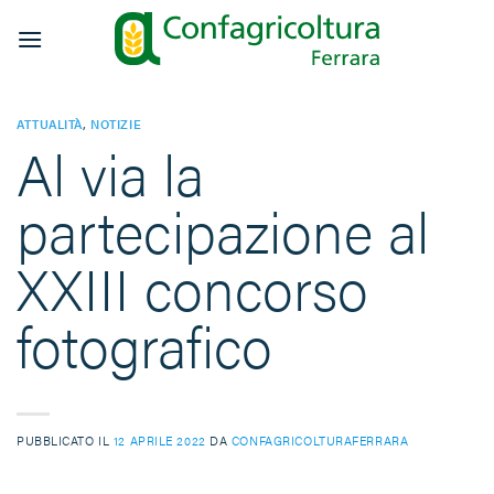
Salta
ai
contenuti
ATTUALITÀ
,
NOTIZIE
Al via la
partecipazione al
XXIII concorso
fotografico
PUBBLICATO IL
12 APRILE 2022
DA
CONFAGRICOLTURAFERRARA