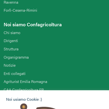
Ravenna
Forlì-Cesena-Rimini
Noi siamo Confagricoltura
Chi siamo
Dirigenti
Struttura
Organigramma
Notizie
Enti collegati
Agriturist Emilia Romagna
CAA Confagricoltura ER
Noi usiamo Cookie :)
Hai bisogno di informazioni?