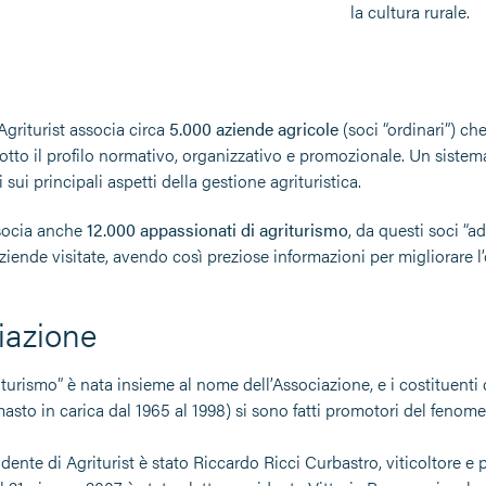
la cultura rurale.
Agriturist associa circa
5.000 aziende agricole
(soci “ordinari”) ch
otto il profilo normativo, organizzativo e promozionale. Un sistema
sui principali aspetti della gestione agrituristica.
ssocia anche
12.000 appassionati di agriturismo
, da questi soci “a
aziende visitate, avendo così preziose informazioni per migliorare l’o
iazione
iturismo” è nata insieme al nome dell’Associazione, e i costituenti 
rimasto in carica dal 1965 al 1998) si sono fatti promotori del fen
idente di Agriturist è stato Riccardo Ricci Curbastro, viticoltore e 