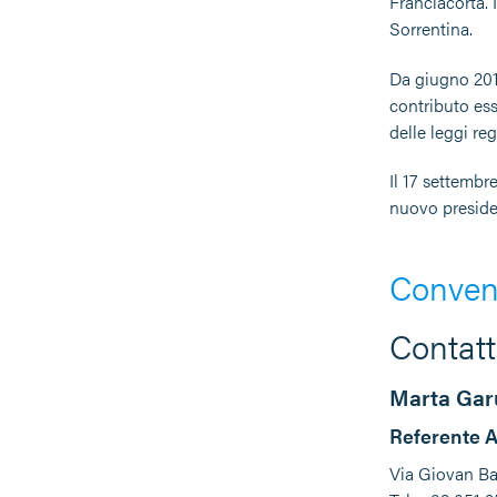
Franciacorta. 
Sorrentina.
Da giugno 2013
contributo ess
delle leggi re
Il 17 settembr
nuovo presiden
Conven
Contatt
Marta Garu
Referente A
Via Giovan Bat