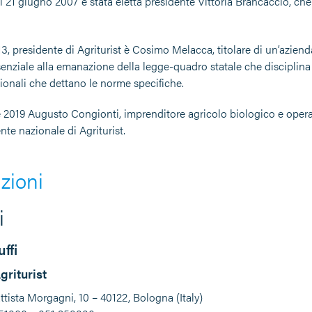
Il 21 giugno 2007 è stata eletta presidente Vittoria Brancaccio, ch
, presidente di Agriturist è Cosimo Melacca, titolare di un’azienda
enziale alla emanazione della legge-quadro statale che disciplina 
gionali che dettano le norme specifiche.
e 2019 Augusto Congionti, imprenditore agricolo biologico e operato
te nazionale di Agriturist.
zioni
i
ffi
griturist
tista Morgagni, 10 – 40122, Bologna (Italy)