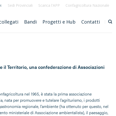
Sedi Provinciali
Scarica l'APP
Confagricoltura Nazionale
i
collegati
Bandi
Progetti e Hub
Contatti
e il Territorio, una confederazione di Associazioni
onfagricoltura nel 1965, è stata la prima associazione
alia, nata per promuovere e tutelare l’agriturismo, i prodotti
gastronomia regionale, l’ambiente (ha ottenuto per questo, nel
mento ministeriale di Associazione ambientalista), il paesaggio,