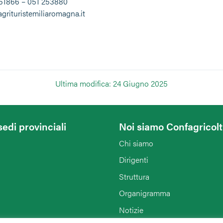
251866 – 051 253880
grituristemiliaromagna.it
Ultima modifica: 24 Giugno 2025
sedi provinciali
Noi siamo Confagricol
Chi siamo
Dirigenti
Struttura
Organigramma
Notizie