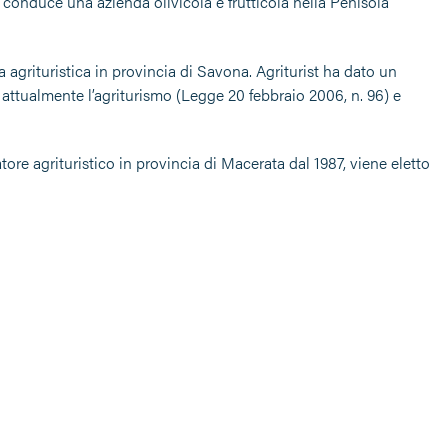
e conduce una azienda olivicola e frutticola nella Penisola
 agrituristica in provincia di Savona. Agriturist ha dato un
attualmente l’agriturismo (Legge 20 febbraio 2006, n. 96) e
re agrituristico in provincia di Macerata dal 1987, viene eletto