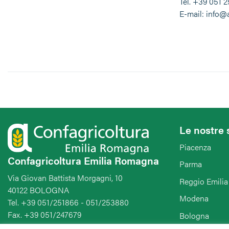
Tel. +39 051 
E-mail: info@a
Le nostre 
Piacenza
Confagricoltura Emilia Romagna
Parma
Via Giovan Battista Morgagni, 10
Reggio Emilia
40122 BOLOGNA
Modena
Tel. +39 051/251866 - 051/253880
Fax. +39 051/247679
Bologna
E-mail: caa@caaconfagricoltura.com